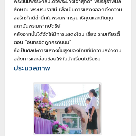
พระชนมพรรษาสมเด็จพระนางเจ้าสุทิดา พัชรสุธาพิมล
ลักษณ พระบรมราชินี เพื่อเป็นการแสดงออกถึงความ
จงรักภักดีสำนึกในพระมหากรุณาธิคุณและเทิดทูน
สถาบันพระมหากษัตริย์
หลังจากนั้นได้จัดให้มีการแสดงโขน เรื่อง รามเกียรติ์
ตอน “อินทรชิตถูกศรกินนม”
ซึ่งเป็นศิลปะการแสดงชั้นสูงของไทยที่มีความสง่างาม
อลังการและอ่อนช้อยให้กับนักเรียนได้รับชม
ประมวลภาพ