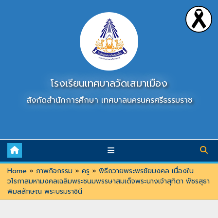
Skip
to
content
โรงเรียนเทศบาลวัดเสมาเมือง
สังกัดสำนักการศึกษา เทศบาลนครนครศรีธรรมราช
Home
»
ภาพกิจกรรม
»
ครู
»
พิธีถวายพระพรชัยมงคล เนื่องใน
วโรกาสมหามงคลเฉลิมพระชนมพรรษาสมเด็จพระนางเจ้าสุทิดา พัชรสุธา
พิมลลักษณ พระบรมราชินี