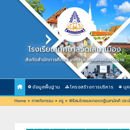
Skip
to
content
โรงเรียนเทศบาลวัดเสมาเมือง
สังกัดสำนักการศึกษา เทศบาลนครนครศรีธรรมราช
ข้อมูลพื้นฐาน
โครงสร้างการบริหาร
บุ
Home
»
ภาพกิจกรรม
»
ครู
»
พิธีสมโภชและทอดกฐินสามัคคี ประ