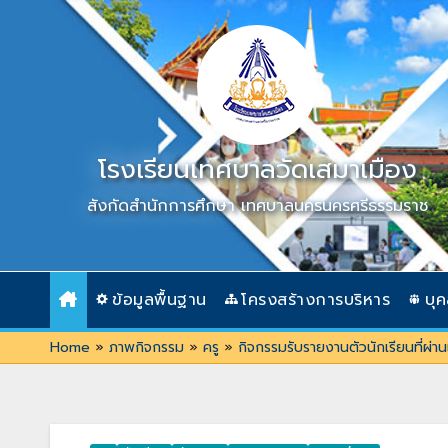
Skip
to
content
โรงเรียนเทศบาลวัดเสมาเมือง
สังกัดสำนักการศึกษา เทศบาลนครนครศรีธรรมราช
ข้อมูลพื้นฐาน
โครงสร้างการบริหาร
บุ
Home
»
ภาพกิจกรรม
»
ครู
»
กิจกรรมรับรายงานตัวนักเรียนที่ผ่