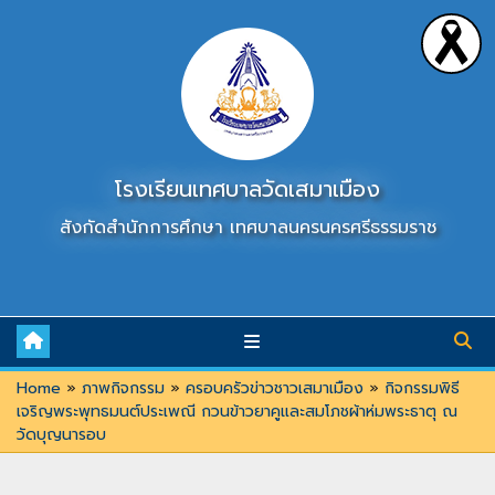
Skip
to
content
โรงเรียนเทศบาลวัดเสมาเมือง
สังกัดสำนักการศึกษา เทศบาลนครนครศรีธรรมราช
Home
»
ภาพกิจกรรม
»
ครอบครัวข่าวชาวเสมาเมือง
»
กิจกรรมพิธี
เจริญพระพุทธมนต์ประเพณี กวนข้าวยาคูและสมโภชผ้าห่มพระธาตุ ณ
วัดบุญนารอบ