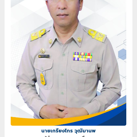
นายเกรียงไกร วุฒิมานพ