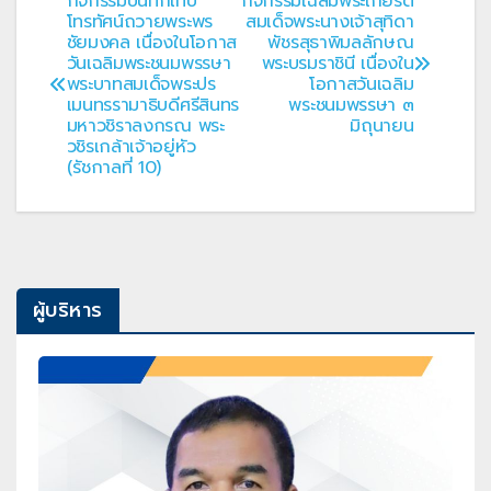
กิจกรรมบันทึกเทป
กิจกรรมเฉลิมพระเกียรติ
แนะแนว
โทรทัศน์ถวายพระพร
สมเด็จพระนางเจ้าสุทิดา
ชัยมงคล เนื่องในโอกาส
พัชรสุธาพิมลลักษณ
เรื่อง
วันเฉลิมพระชนมพรรษา
พระบรมราชินี เนื่องใน
พระบาทสมเด็จพระปร
โอกาสวันเฉลิม
เมนทรรามาธิบดีศรีสินทร
พระชนมพรรษา ๓
มหาวชิราลงกรณ พระ
มิถุนายน
วชิรเกล้าเจ้าอยู่หัว
(รัชกาลที่ 10)
ผู้บริหาร