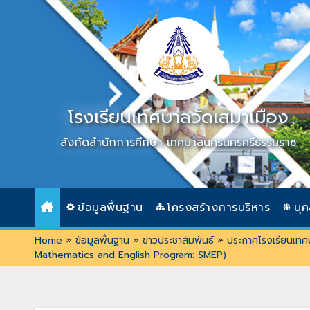
Skip
to
content
โรงเรียนเทศบาลวัดเสมาเมือง
สังกัดสำนักการศึกษา เทศบาลนครนครศรีธรรมราช
ข้อมูลพื้นฐาน
โครงสร้างการบริหาร
บุ
Home
»
ข้อมูลพื้นฐาน
»
ข่าวประชาสัมพันธ์
»
ประกาศโรงเรียนเทศบา
Mathematics and English Program: SMEP)