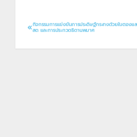
กิจกรรมการแข่งขันการประดิษฐ์กระทงด้วยใบตองแล
แนะแนว
สด และการประกวดธิดานพมาศ
เรื่อง