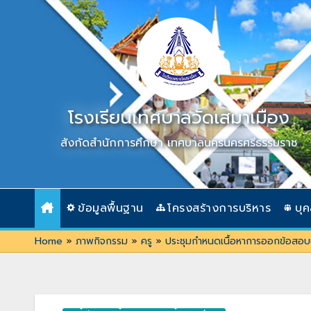
Skip
to
content
โรงเรียนเทศบาลวัดเสมาเมือง
สังกัดสำนักการศึกษา เทศบาลนครนครศรีธรรมราช
ข้อมูลพื้นฐาน
โครงสร้างการบริหาร
บุ
Home
»
ภาพกิจกรรม
»
ครู
»
ประชุมกำหนดเนื้อหาการออกข้อสอบน