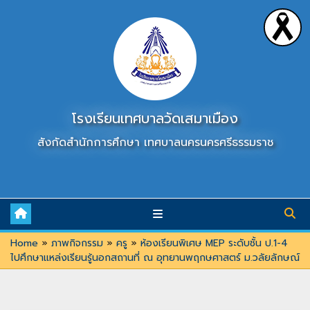
Skip
to
content
โรงเรียนเทศบาลวัดเสมาเมือง
สังกัดสำนักการศึกษา เทศบาลนครนครศรีธรรมราช
Home
»
ภาพกิจกรรม
»
ครู
»
ห้องเรียนพิเศษ MEP ระดับชั้น ป.1-4
ไปศึกษาแหล่งเรียนรู้นอกสถานที่ ณ อุทยานพฤกษศาสตร์ ม.วลัยลักษณ์