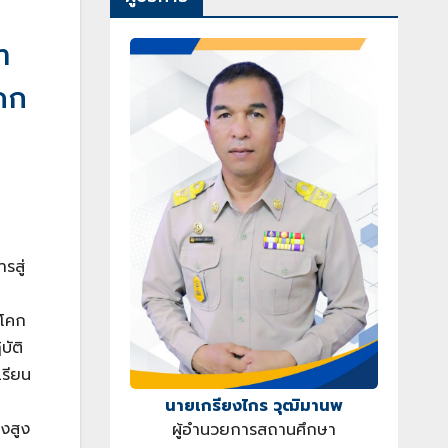
า
โคก
รสู่
“โคก
บัติ
เรียน
นายเกรียงไกร วุฒิมานพ
งสูง
ผู้อำนวยการสถานศึกษา