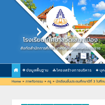
Skip
to
content
โรงเรียนเทศบาลวัดเสมาเมือง
สังกัดสำนักการศึกษา เทศบาลนครนครศรีธรรมราช
ข้อมูลพื้นฐาน
โครงสร้างการบริหาร
บุ
Home
»
ภาพกิจกรรม
»
ครู
»
นักเรียนชั้นประถมศึกษาปีที่ 3 ไป