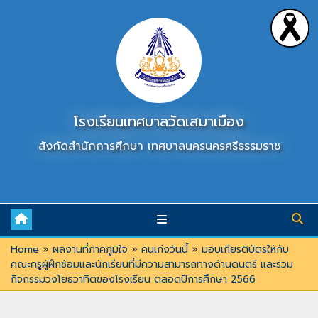
Skip
to
content
โรงเรียนเทศบาลวัดเสมาเมือง
สังกัดสำนักการศึกษา เทศบาลนครนครศรีธรรมราช
Home
»
ผลงานที่ภาคภูมิใจ
»
คนเก่งวันนี้
»
มอบเกียรติบัตรให้กับ
คณะครูผู้ฝึกซ้อมและนักเรียนที่มีความสามารถทางด้านดนตรี และร่วม
กิจกรรมวงโยธวาทิตของโรงเรียน ตลอดปีการศึกษา 2566