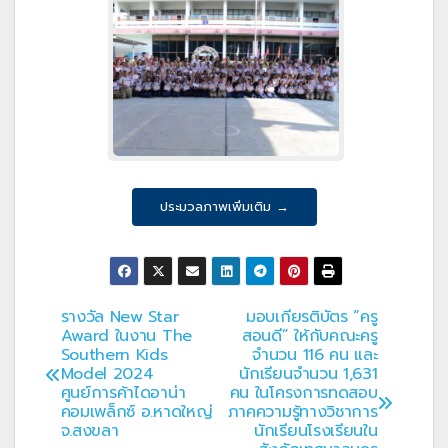
ประมวลภาพเพิ่มเติม →
รางวัล New Star
มอบเกียรติบัตร “ครู
แนะแนว
Award ในงาน The
สอนดี” ให้กับคณะครู
Southern Kids
จำนวน 116 คน และ
เรื่อง
Model 2024
นักเรียนจำนวน 1,631
ศูนย์การค้าไดอาน่า
คน ในโครงการทดสอบ
คอมเพล็กซ์ อ.หาดใหญ่
ภาคความรู้ทางวิชาการ
จ.สงขลา
นักเรียนโรงเรียนใน