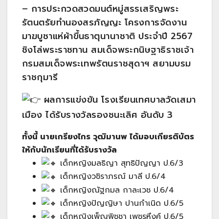
– การประกวดสวดมนต์หมู่สรรเสริญพระ
รัตนตรัยทำนองสรภัญญะ โครงการจัดงาน
มาฆบูชาแห่ผ้าขึ้นธาตุนานาชาติ ประจำปี 2567
ชิงโล่พระราชทาน สมเด็จพระกนิษฐาธิราชเจ้า
กรมสมเด็จพระเทพรัตนราชสุดาฯ สยามบรม
ราชกุมารี
ผลการแข่งขัน โรงเรียนเทศบาลวัดเสมา
เมือง ได้รับรางวัลรองชนะเลิศ อันดับ 3
ทั้งนี้ นายเกรียงไกร วุฒิมานพ ได้มอบเกียรติบัตร
ให้กับนักเรียนที่ได้รับรางวัล
เด็กหญิงมลธิญา สุทธิปัญญา ป.6/3
เด็กหญิงวชิราภรณ์ มาลี ป.6/4
เด็กหญิงณัฐกมล กาละเวช ป.6/4
เด็กหญิงปัญญิษา ปานกำเนิด ป.6/5
เด็กหญิงเพ็ญพิชชา เพชรหึงค์ ป.6/5