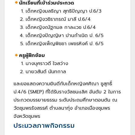
นักเรียนที่เข้าร่วมประกวด
เด็กหญิงมลธิญา สุทธิปัญญา ป.6/3
เด็กหญิงวชิราภรณ์ มาลี ป.6/4
เด็กหญิงณัฐกมล กาละเวช ป.6/4
เด็กหญิงปัญญิษา ปานกำเนิด ป. 6/5
เด็กหญิงเพ็ญพิชชา เพชรหิงค์ ป. 6/5
ครูผู้ฝึกซ้อม
นางบุศราวดี ใจสว่าง
นายวสันต์ นันทกาล
และขอแสดงความยินดีกับเด็กหญิงศศิณา ชูสุทธิ์
ป.4/6 (SMEP) ที่ได้รับรางวัลชนะเลิศ อันดับ 2 ในการ
ประกวดบรรยายธรรม ระดับประถมศึกษาตอนต้น ณ
วัดชุมพรรังสรรค์ ตำบลนาทุ่ง อำเภอเมืองชุมพร
จังหวัดชุมพร
ประมวลภาพกิจกรรม