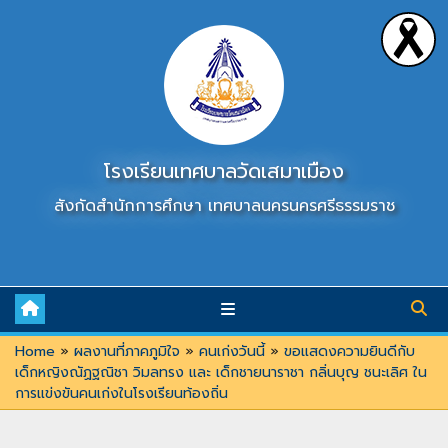
Skip
to
content
โรงเรียนเทศบาลวัดเสมาเมือง
สังกัดสำนักการศึกษา เทศบาลนครนครศรีธรรมราช
Home
»
ผลงานที่ภาคภูมิใจ
»
คนเก่งวันนี้
»
ขอแสดงความยินดีกับ
เด็กหญิงณัฏฐณิชา วิมลทรง และ เด็กชายนาราชา กลิ่นบุญ ชนะเลิศ ใน
การแข่งขันคนเก่งในโรงเรียนท้องถิ่น