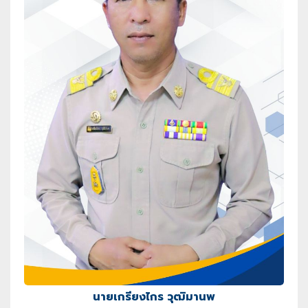
นายเกรียงไกร วุฒิมานพ