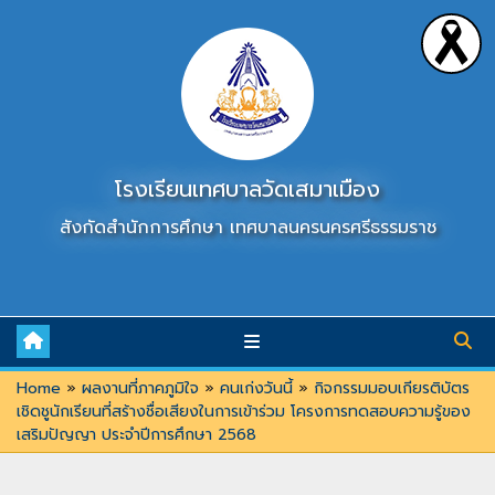
Skip
to
content
โรงเรียนเทศบาลวัดเสมาเมือง
สังกัดสำนักการศึกษา เทศบาลนครนครศรีธรรมราช
Home
»
ผลงานที่ภาคภูมิใจ
»
คนเก่งวันนี้
»
กิจกรรมมอบเกียรติบัตร
เชิดชูนักเรียนที่สร้างชื่อเสียงในการเข้าร่วม โครงการทดสอบความรู้ของ
เสริมปัญญา ประจำปีการศึกษา 2568