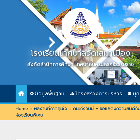
Skip
to
content
โรงเรียนเทศบาลวัดเสมาเมือง
สังกัดสำนักการศึกษา เทศบาลนครนครศรีธรรมราช
ข้อมูลพื้นฐาน
โครงสร้างการบริหาร
บุ
Home
»
ผลงานที่ภาคภูมิใจ
»
คนเก่งวันนี้
»
ขอแสดงความยินดีกับนั
ห้องเรียนพิเศษ