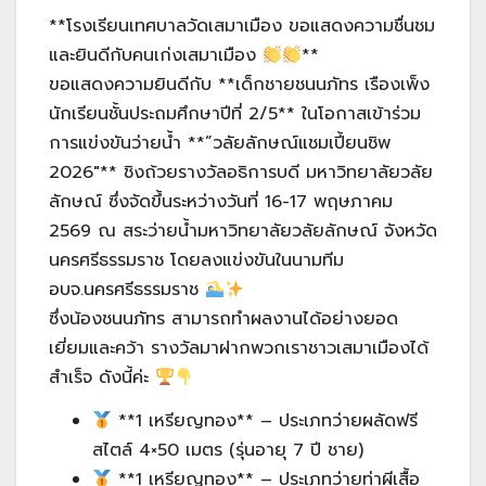
**โรงเรียนเทศบาลวัดเสมาเมือง ขอแสดงความชื่นชม
และยินดีกับคนเก่งเสมาเมือง
**
ขอแสดงความยินดีกับ **เด็กชายชนนภัทร เรืองเพ็ง
นักเรียนชั้นประถมศึกษาปีที่ 2/5** ในโอกาสเข้าร่วม
การแข่งขันว่ายน้ำ **”วลัยลักษณ์แชมเปี้ยนชิพ
2026″** ชิงถ้วยรางวัลอธิการบดี มหาวิทยาลัยวลัย
ลักษณ์ ซึ่งจัดขึ้นระหว่างวันที่ 16-17 พฤษภาคม
2569 ณ สระว่ายน้ำมหาวิทยาลัยวลัยลักษณ์ จังหวัด
นครศรีธรรมราช โดยลงแข่งขันในนามทีม
อบจ.นครศรีธรรมราช
ซึ่งน้องชนนภัทร สามารถทำผลงานได้อย่างยอด
เยี่ยมและคว้า รางวัลมาฝากพวกเราชาวเสมาเมืองได้
สำเร็จ ดังนี้ค่ะ
**1 เหรียญทอง** – ประเภทว่ายผลัดฟรี
สไตล์ 4×50 เมตร (รุ่นอายุ 7 ปี ชาย)
**1 เหรียญทอง** – ประเภทว่ายท่าผีเสื้อ