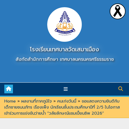
Skip
to
content
โรงเรียนเทศบาลวัดเสมาเมือง
สังกัดสำนักการศึกษา เทศบาลนครนครศรีธรรมราช
Home
»
ผลงานที่ภาคภูมิใจ
»
คนเก่งวันนี้
»
ขอแสดงความยินดีกับ
เด็กชายชนนภัทร เรืองเพ็ง นักเรียนชั้นประถมศึกษาปีที่ 2/5 ในโอกาส
เข้าร่วมการแข่งขันว่ายน้ำ “วลัยลักษณ์แชมเปี้ยนชิพ 2026”