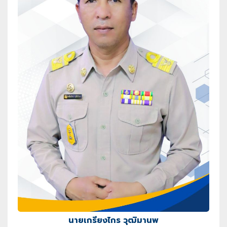
นายเกรียงไกร วุฒิมานพ