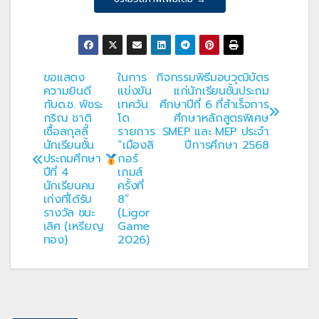
ขอแสดง
ในการ
กิจกรรมพิธีมอบวุฒิบัตร
แนะแนว
ความยินดี
แข่งขัน
แก่นักเรียนชั้นประถม
กับด.ช. พัชระ
เทควัน
ศึกษาปีที่ 6 ที่สำเร็จการ
เรื่อง
กริณ ชาติ
โด
ศึกษาหลักสูตรพิเศษ
เชื้อสกุลลี้
รายการ
SMEP และ MEP ประจำ
นักเรียนชั้น
“เมืองลิ
ปีการศึกษา 2568
ประถมศึกษา
กอร์
ปีที่ 4
เกมส์
นักเรียนคน
ครั้งที่
เก่งที่ได้รับ
8”
รางวัล ชนะ
(Ligor
เลิศ (เหรียญ
Game
ทอง)
2026)