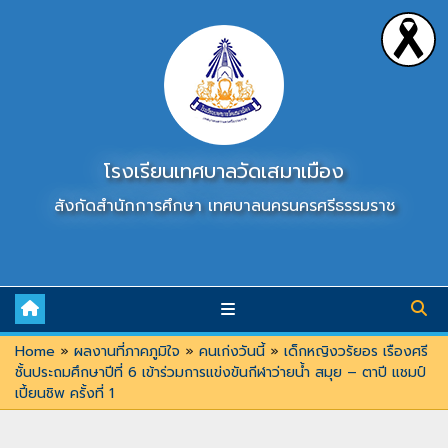
Skip
to
content
โรงเรียนเทศบาลวัดเสมาเมือง
สังกัดสำนักการศึกษา เทศบาลนครนครศรีธรรมราช
Home
»
ผลงานที่ภาคภูมิใจ
»
คนเก่งวันนี้
»
เด็กหญิงวรัยอร เรืองศรี
ชั้นประถมศึกษาปีที่ 6 เข้าร่วมการแข่งขันกีฬาว่ายน้ำ สมุย – ตาปี แชมป์
เปี้ยนชิพ ครั้งที่ 1