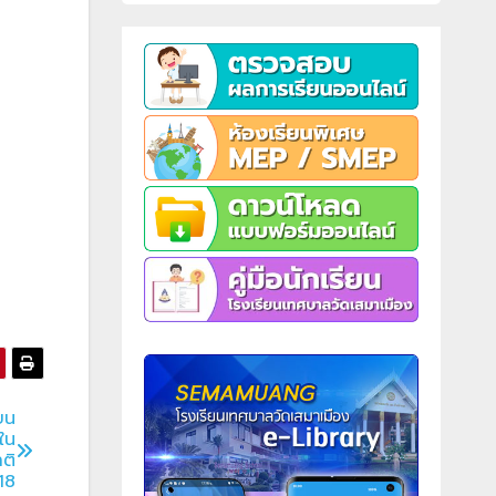
ยน
ใน
ติ
 18