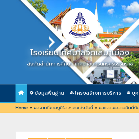
Skip
to
content
โรงเรียนเทศบาลวัดเสมาเมือง
สังกัดสำนักการศึกษา เทศบาลนครนครศรีธรรมราช
ข้อมูลพื้นฐาน
โครงสร้างการบริหาร
บุ
Home
»
ผลงานที่ภาคภูมิใจ
»
คนเก่งวันนี้
»
ขอแสดงความยินดีกับเด็