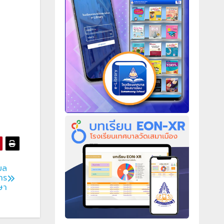
บล
าร
ษา