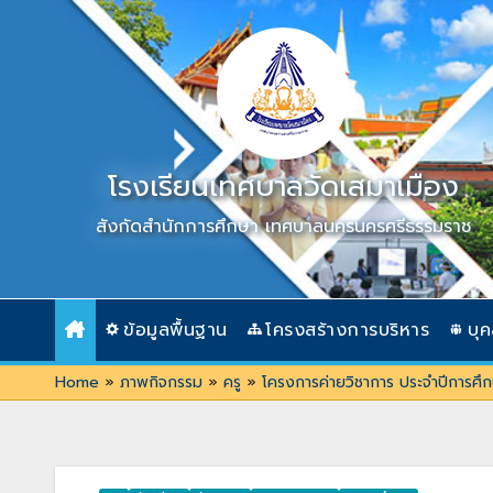
Skip
to
content
โรงเรียนเทศบาลวัดเสมาเมือง
สังกัดสำนักการศึกษา เทศบาลนครนครศรีธรรมราช
ข้อมูลพื้นฐาน
โครงสร้างการบริหาร
บุ
Home
»
ภาพกิจกรรม
»
ครู
»
โครงการค่ายวิชาการ ประจำปีการศ