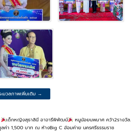
ระมวลภาพเพิ่มเติม →
บ
เด็กหญิงสุธาลินี อาจารีพิพัฒน์
หนูน้อยนพมาศ คว้า2รางวัล
ูลค่า 1,500 บาท ณ ห้างBig C อ้อมค่าย นครศรีธรรมราช