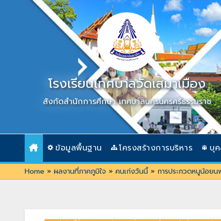
Skip
to
content
โรงเรียนเทศบาลวัดเสมาเมือง
สังกัดสำนักการศึกษา เทศบาลนครนครศรีธรรมราช
ข้อมูลพื้นฐาน
โครงสร้างการบริหาร
บุ
Home
»
ผลงานที่ภาคภูมิใจ
»
คนเก่งวันนี้
»
การประกวดหนูน้อยน