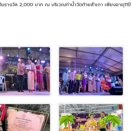
เงินรางวัล 2,000 บาท ณ บริเวณท่าน้ำวัดท้ายสำเภา เพียงอายุ11ป